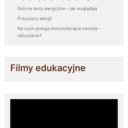
Skórne testy alergiczne – jak wyglądają
Przyczyny alergii
Na czym polega immunoterapia swoista –
odczulanie?
Filmy edukacyjne