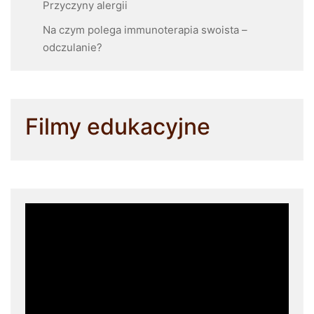
Przyczyny alergii
Na czym polega immunoterapia swoista –
odczulanie?
Filmy edukacyjne