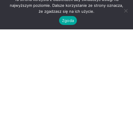
najwyższym poziomie. Dalsze korzystanie ze strony oznacza,
czy bolą
że zgadzasz się na ich użycie.
Zgoda
testy alergiczne skórne czy trzeba być na czczo
testy alergiczne skórne czy z krwi
testy alergiczne skórne odczyt
testy alergiczne skórne
oznaczenia
testy alergiczne skórne pokarmowe
testy alergiczne skórne przygotowanie
testy alergiczne skórne płatkowe
wizyta u alergologa
Alfa-Lek - Theme MediHealth by A WP Life