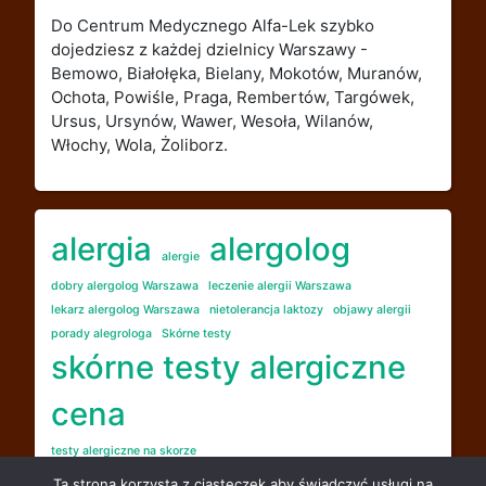
Do Centrum Medycznego Alfa-Lek szybko
dojedziesz z każdej dzielnicy Warszawy -
Bemowo, Białołęka, Bielany, Mokotów, Muranów,
Ochota, Powiśle, Praga, Rembertów, Targówek,
Ursus, Ursynów, Wawer, Wesoła, Wilanów,
Włochy, Wola, Żoliborz.
alergia
alergolog
alergie
dobry alergolog Warszawa
leczenie alergii Warszawa
lekarz alergolog Warszawa
nietolerancja laktozy
objawy alergii
porady alegrologa
Skórne testy
skórne testy alergiczne
cena
testy alergiczne na skorze
testy alergiczne skórne
Ta strona korzysta z ciasteczek aby świadczyć usługi na