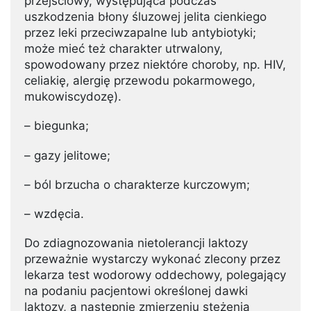
przejściowy, występująca podczas
uszkodzenia błony śluzowej jelita cienkiego
przez leki przeciwzapalne lub antybiotyki;
może mieć też charakter utrwalony,
spowodowany przez niektóre choroby, np. HIV,
celiakię, alergię przewodu pokarmowego,
mukowiscydozę).
– biegunka;
– gazy jelitowe;
– ból brzucha o charakterze kurczowym;
– wzdęcia.
Do zdiagnozowania nietolerancji laktozy
przeważnie wystarczy wykonać zlecony przez
lekarza test wodorowy oddechowy, polegający
na podaniu pacjentowi określonej dawki
laktozy, a następnie zmierzeniu stężenia