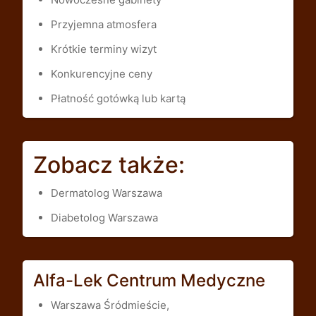
Przyjemna atmosfera
Krótkie terminy wizyt
Konkurencyjne ceny
Płatność gotówką lub kartą
Zobacz także:
Dermatolog Warszawa
Diabetolog Warszawa
Alfa-Lek Centrum Medyczne
Warszawa Śródmieście,